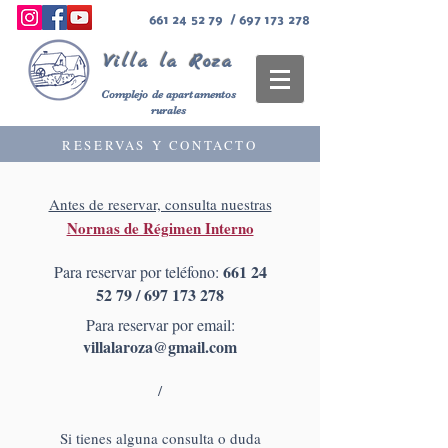
661 24 52 79
/
697 173 278
Villa
la Roza
Complejo de apartamentos
rurales
RESERVAS Y CONTACTO
Antes de reservar, consulta nuestras
Normas de Régimen Interno
661 24
Para reservar por teléfono:
52 79 / 697 173 278
Para reservar por email:
villalaroza@gmail.com
/
Si tienes alguna consulta o duda